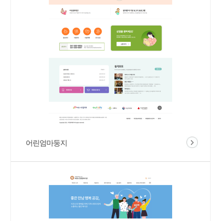
어린엄마둥지