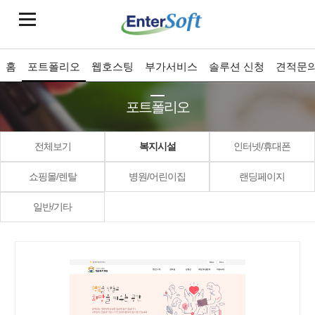
홈
포트폴리오
웹호스팅
부가서비스
솔루션 신청
견적문
포트폴리오
전체보기
복지시설
인터넷/휴대폰
쇼핑몰/렌탈
병원/어린이집
랜딩페이지
일반/기타