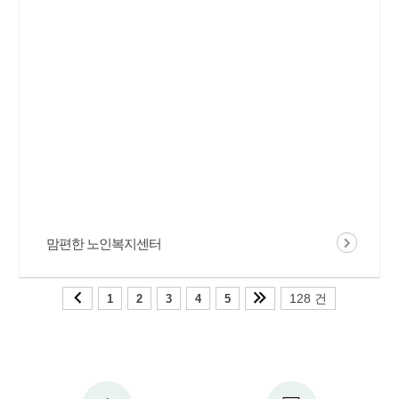
맘편한 노인복지센터
128 건
1
2
3
4
5