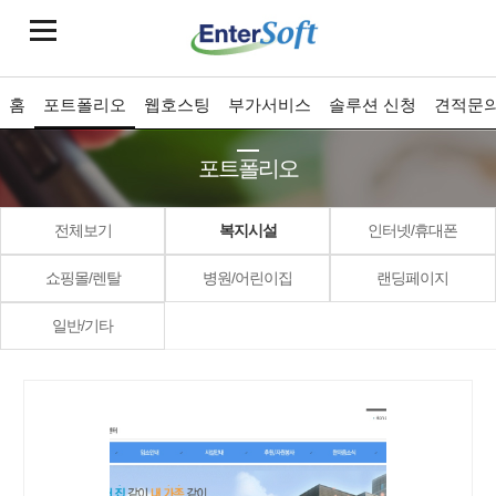
홈
포트폴리오
웹호스팅
부가서비스
솔루션 신청
견적문
포트폴리오
전체보기
복지시설
인터넷/휴대폰
쇼핑몰/렌탈
병원/어린이집
랜딩페이지
일반/기타